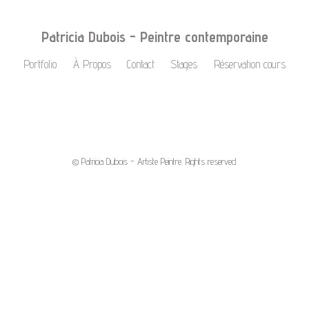
Patricia Dubois - Peintre contemporaine
Portfolio
À Propos
Contact
Stages
Réservation cours
© Patricia Dubois - Artiste Peintre. Rights reserved